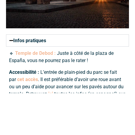
Infos pratiques
🔹
Temple de Debod :
Juste à côté de la plaza de
España, vous ne pourrez pas le rater !
Accessibilité :
L’entrée de plain-pied du parc se fait
par
cet accès
. Il est préférable d’avoir une roue avant
ou un peu d’aide pour avancer sur les pavés autour du
temple. Retrouvez
ici
toutes les infos (en espagnol) sur
l’accessibilité du temple en fonction de votre handicap.
Matadero
L’
ancien abattoir
de Madrid a été complètement repensé