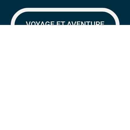
VOYAGE ET AVENTURE
Australie
Une semaine dans le Red Centre
en fauteuil roulant