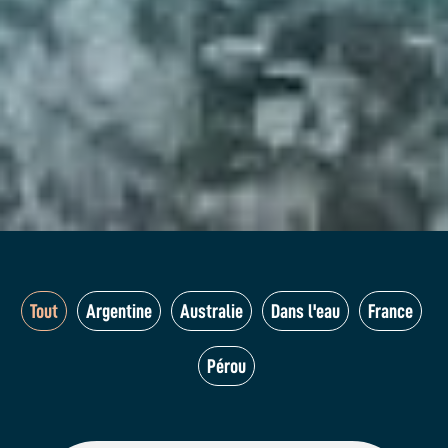
Tout
Argentine
Australie
Dans l'eau
France
Pérou