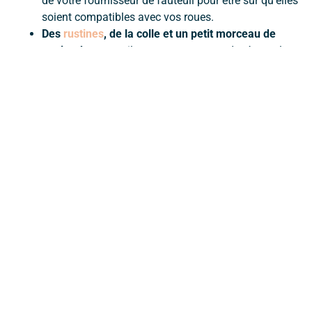
de votre fournisseur de fauteuil pour être sûr qu’elles
soient compatibles avec vos roues.
Des
rustines
, de la colle et un petit morceau de
papier de verre :
ils vous permettront de réparer la
chambre à air endommagée. Attention : les roues de
fauteuil roulant demandent un gonflage important,
qui exige que la rustine tienne parfaitement. Les
conditions extérieures (chaleur, humidité, poussière)
peuvent impacter la solidité de la réparation. Pour
disposer du temps et des conditions nécessaires à
une bonne réparation, on vous recommande de
changer la chambre à air en cas de crevaison en
extérieur, et d’effectuer la réparation de celle abîmée
au calme, dans un second temps.
Un
kit de démontage / remontage
de pneus :
le
même que pour un vélo ! Il contient les petits leviers
qui permettent de retirer et remettre facilement vos
pneus : un indispensable !
Une
pompe compacte
:
pour regonfler vos roues