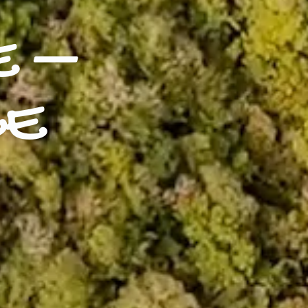
E –
CE