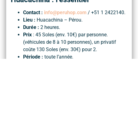
Contact :
info@peruhop.com
/ +51 1 2422140.
Lieu :
Huacachina – Pérou.
Durée :
2 heures.
Prix
: 45 Soles (env. 10€) par personne.
(véhicules de 8 à 10 personnes), un privatif
coûte 130 Soles (env. 30€) pour 2.
Période :
toute l’année.
Public :
tous publics.
Accessibilité :
Les buggy ne sont pas adaptés, mais nos
guides Aldo et Wilson nous ont aidé à
faire en sorte que cette activité se passe
comme pour tout le monde !
Pour plus d’informations
:
https://www.peruhop.com/fr/huacachina-
sortie-buggy-sandboard/
.